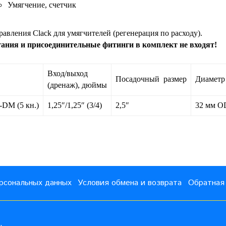
Умягчение, счетчик
равления Clack для умягчителей
(регенерация по расходу).
ания и присоединительные фитинги в комплект не входят!
Вход/выход
Посадочный размер
Диаметр
(дренаж), дюймы
-DM (5 кн.)
1,25″/1,25″ (3/4)
2,5″
32 мм O
рсональных данных
Условия обмена и возврата
Обратная