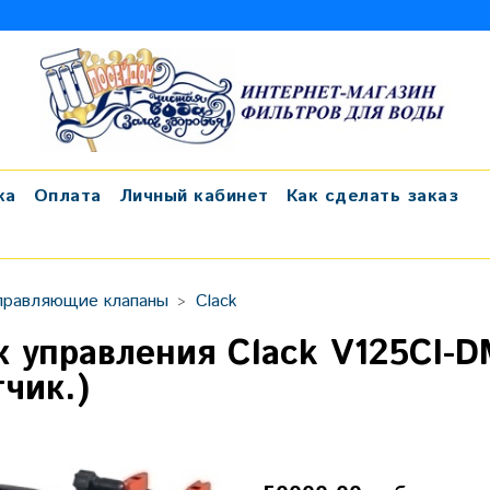
ка
Оплата
Личный кабинет
Как сделать заказ
правляющие клапаны
Clack
к управления Clack V125CI-DM
тчик.)