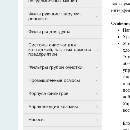
посудомоечных машин
так и ум
интерфе
Фильтрующие загрузки,
реагенты
Особенно
Нап
Фильтры для душа
Хра
Уст
Системы очистки для
коттеджей, частных домов и
хло
предприятий
Эт
обе
Фильтры грубой очистки
упр
так
Промышленные осмосы
про
пос
Корпуса фильтров
либ
Уп
Управляющие клапаны
вос
Насосы
Бло
тол