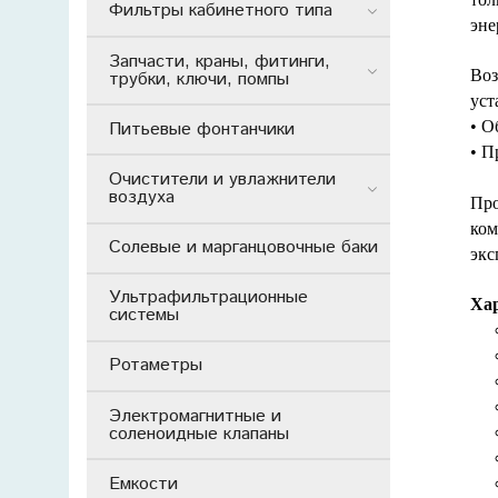
Фильтры кабинетного типа
эне
Запчасти, краны, фитинги,
Воз
трубки, ключи, помпы
уст
• О
Питьевые фонтанчики
• П
Очистители и увлажнители
воздуха
Про
ком
Солевые и марганцовочные баки
экс
Ультрафильтрационные
Ха
системы
Ротаметры
Электромагнитные и
соленоидные клапаны
Емкости