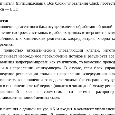
ягчителя (пятицикловый). Все блоки управления Clack протест
йса — LCD.
сти:
олнение реагентного бака осуществляется обработанной водой
нение настроек системных и рабочих данных в энергонезависи
ойчивость к химическим реагентам: хлорид натрия, хлорид ка
рамины.
о полностью автоматический управляющий клапан, изгото
спечивает необходимое переключение потоков и регулирует все
авления запрограммирован как умягчитель, то возможно провед
 и в направлении «снизу-вверх». В случае, если блок упра
ведение регенерации только в направлении «сверху-вниз» и
тавляется в исполнении «с водосчетчиком» (регенерация осуще
о в исполнении «с таймером» (вводится число дней между регене
равляющий клапан совместим со всеми распростра
становления ионообменных смол.
к питания с длиной шнура 4.5 м входит в комплект управляющ
ько в сухих помещениях. В случае перебоев в электропит