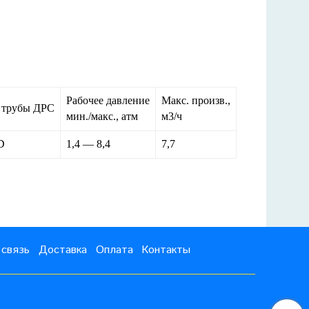
Рабочее давление
Макс. произв.,
 трубы ДРС
мин./макс., атм
м3/ч
D
1,4 — 8,4
7,7
 связь
Доставка
Оплата
Контакты