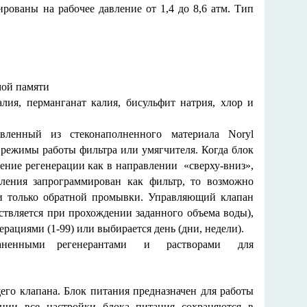
ированы на рабочее давление от 1,4 до 8,6 атм. Тип
мой памяти
лия, перманганат калия, бисульфит натрия, хлор и
вленный из стеконаполненного материала Noryl
 режимы работы фильтра или умягчителя. Когда блок
ение регенерации как в направлении
«сверху-вниз»,
вления запрограммирован как фильтр, то возможно
ли только обратной промывки. Управляющий клапан
ствляется при прохождении заданного объема воды),
рациями (1-99) или выбирается день (дни, недели).
ненными регенерантами и растворами для
его клапана. Блок питания предназначен для работы
ании все настройки блока питания сохраняются в