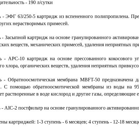
ительность - 190 л/сутки
ь - ЭФГ 63/250-5 картридж из вспененного полипропилена. Пре
других нерастворимых примесей.
ь - Засыпной картридж на основе гранулированного активирован
ских веществ, механических примесей, удаления неприятных пр
ь - APC-10 картридж на основе прессованного кокосового уг
го хлора, органических веществ, удаления неприятных привкусо
ь - Обратноосмотическая мембрана MBFT-50 предназначена д
й. С помощью обратноосмотической мембраны из воды на 95
ет растворенные в воде кислород и другие газы, определяющие е
ь - AIC-2 постфильтр на основе гранулированного активированно
ны картриджей: 1-3 ступень - 6 месяцев; 4 ступень - 12-18 месяце