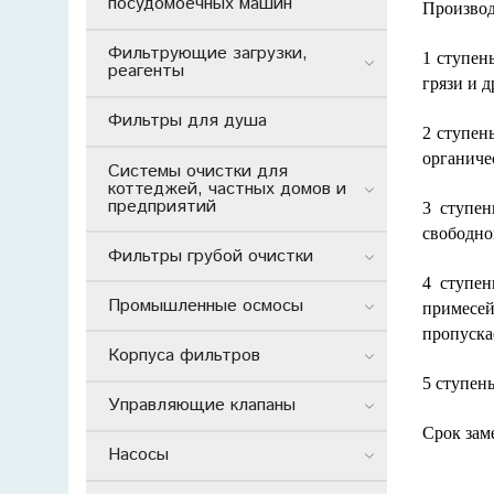
посудомоечных машин
Производ
Фильтрующие загрузки,
1 ступен
реагенты
грязи и 
Фильтры для душа
2 ступен
органиче
Системы очистки для
коттеджей, частных домов и
предприятий
3 ступен
свободно
Фильтры грубой очистки
4 ступен
Промышленные осмосы
примесе
пропуска
Корпуса фильтров
5 ступен
Управляющие клапаны
Срок заме
Насосы