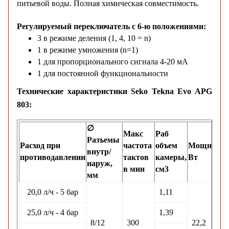
питьевой воды. Полная химическая совместимость.
Регулируемый переключатель с 6-ю положениями:
3 в режиме деления (1, 4, 10 = n)
1 в режиме умножения (n=1)
1 для пропорционального сигнала 4-20 мА
1 для постоянной функциональности
Технические характеристики Seko Tekna Evo APG
803:
∅
Макс
Раб
Разъемы
Расход при
частота
объем
Мощность
внутр/
противодавлении
тактов
камеры,
Вт
наруж,
в мин
см3
мм
20,0 л/ч - 5 бар
1,11
25,0 л/ч - 4 бар
1,39
8/12
300
22,2